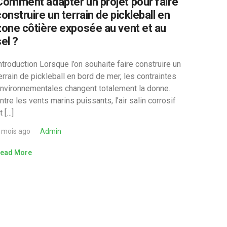
Comment adapter un projet pour faire
construire un terrain de pickleball en
zone côtière exposée au vent et au
el ?
ntroduction Lorsque l’on souhaite faire construire un
errain de pickleball en bord de mer, les contraintes
nvironnementales changent totalement la donne.
ntre les vents marins puissants, l’air salin corrosif
t […]
 mois ago
Admin
ead More