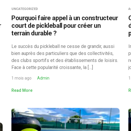
UNCATEGORIZED
A
e
Pourquoi faire appel à un constructeur
r
court de pickleball pour créer un
terrain durable ?
Le succès du pickleball ne cesse de grandir, aussi
I
bien auprès des particuliers que des collectivités,
p
des clubs sportifs et des établissements de loisirs.
r
Face à cette popularité croissante, la […]
j
1 mois ago
Admin
1
Read More
R