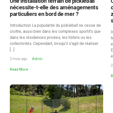
Une installation terrain de pickleball
nécessite-t-elle des aménagements
particuliers en bord de mer ?
s
Introduction La popularité du pickleball ne cesse de
croître, aussi bien dans les complexes sportifs que
I
dans les résidences privées, les hôtels ou les
t
collectivités. Cependant, lorsqu’il s’agit de réaliser
e
[…]
E
e
2 mois ago
Admin
2
Read More
R