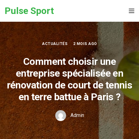
Skip to the content
Pulse Sport
Tog
ACTUALITÉS
2 MOIS AGO
Comment choisir une
entreprise spécialisée en
rénovation de court de tennis
en terre battue à Paris ?
Admin