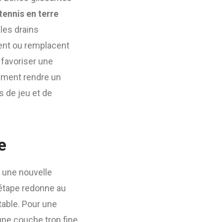
tennis en terre
 les drains
rent ou remplacent
 favoriser une
dement rendre un
s de jeu et de
e
e une nouvelle
 étape redonne au
table. Pour une
 une couche trop fine