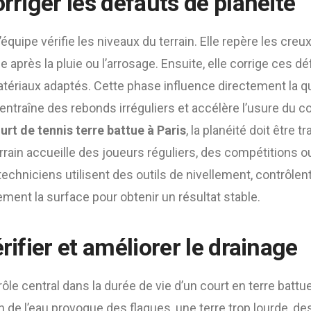
orriger les défauts de planéité
’équipe vérifie les niveaux du terrain. Elle repère les creu
e après la pluie ou l’arrosage. Ensuite, elle corrige ces d
tériaux adaptés. Cette phase influence directement la qua
entraîne des rebonds irréguliers et accélère l’usure du co
rt de tennis terre battue à Paris
, la planéité doit être t
errain accueille des joueurs réguliers, des compétitions 
s techniciens utilisent des outils de nivellement, contrôlen
ment la surface pour obtenir un résultat stable.
érifier et améliorer le drainage
ôle central dans la durée de vie d’un court en terre battue
de l’eau provoque des flaques, une terre trop lourde, d