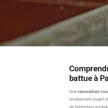
Comprendre
battue à Pa
Une
renovation cour
revêtement vivant réa
de l’entretien quoti