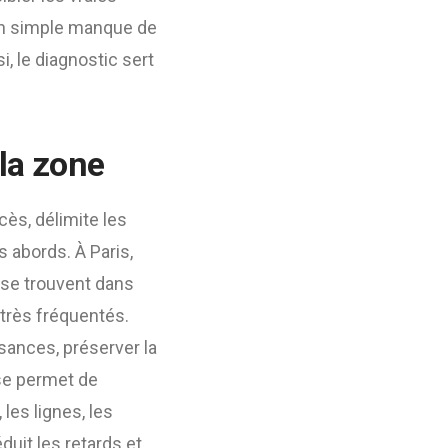
’un simple manque de
, le diagnostic sert
 la zone
ccès, délimite les
 abords. À Paris,
 se trouvent dans
 très fréquentés.
isances, préserver la
ase permet de
 les lignes, les
uit les retards et