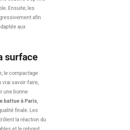
le. Ensuite, les
ogressivement afin
 adaptée aux
la surface
te, le compactage
vrai savoir-faire,
rir une bonne
e battue à Paris
,
alité finale. Les
rôlent la réaction du
ables et le rebond