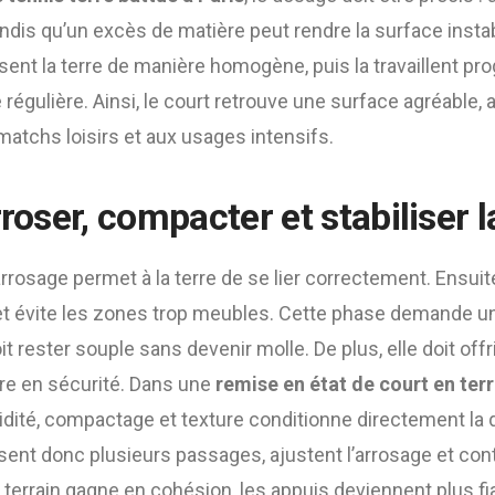
ndis qu’un excès de matière peut rendre la surface instab
sent la terre de manière homogène, puis la travaillent pr
 régulière. Ainsi, le court retrouve une surface agréable,
atchs loisirs et aux usages intensifs.
rroser, compacter et stabiliser 
’arrosage permet à la terre de se lier correctement. Ensui
 et évite les zones trop meubles. Cette phase demande un 
oit rester souple sans devenir molle. De plus, elle doit off
re en sécurité. Dans une
remise en état de court en terr
midité, compactage et texture conditionne directement la qu
sent donc plusieurs passages, ajustent l’arrosage et cont
e terrain gagne en cohésion, les appuis deviennent plus fi