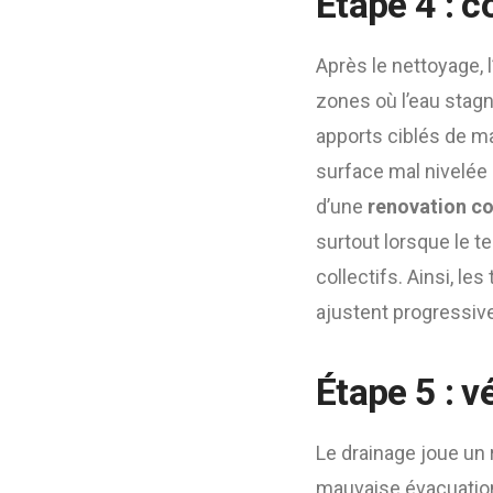
Étape 4 : c
Après le nettoyage, l
zones où l’eau stagn
apports ciblés de ma
surface mal nivelée 
d’une
renovation cou
surtout lorsque le t
collectifs. Ainsi, le
ajustent progressive
Étape 5 : v
Le drainage joue un r
mauvaise évacuation 