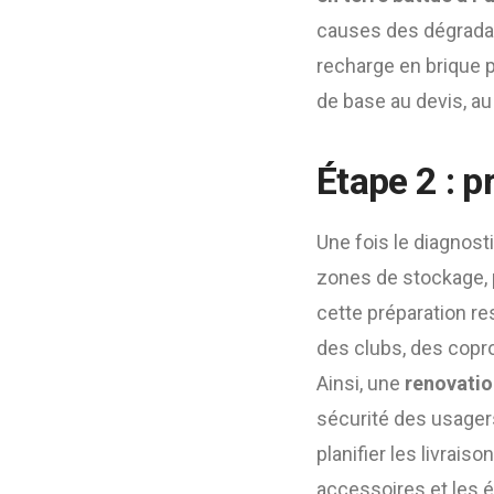
causes des dégradat
recharge en brique p
de base au devis, au
Étape 2 : p
Une fois le diagnosti
zones de stockage, p
cette préparation r
des clubs, des copro
Ainsi, une
renovatio
sécurité des usagers
planifier les livrais
accessoires et les é