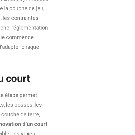
e la couche de jeu,
, les contraintes
roche, réglementation
ussie commence
d’adapter chaque
u court
tte étape permet
s, les bosses, les
a couche de terre,
novation d’un court
ibler les vraies