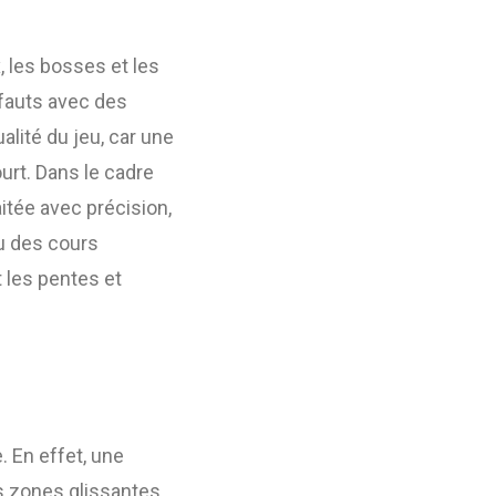
x, les bosses et les
éfauts avec des
lité du jeu, car une
urt. Dans le cadre
raitée avec précision,
ou des cours
t les pentes et
. En effet, une
es zones glissantes