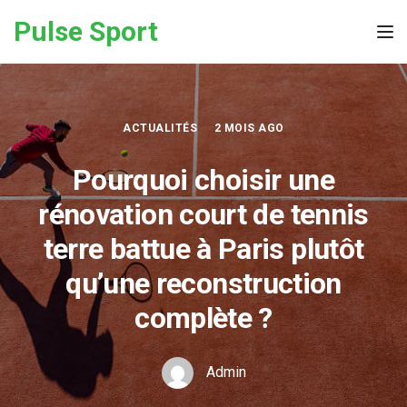
Skip to the content
Pulse Sport
Tog
ACTUALITÉS
2 MOIS AGO
Pourquoi choisir une
rénovation court de tennis
terre battue à Paris plutôt
qu’une reconstruction
complète ?
Admin