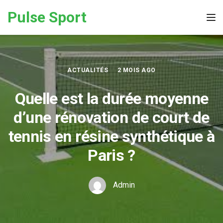
Skip to the content
Pulse Sport
Tog
ACTUALITÉS
2 MOIS AGO
Quelle est la durée moyenne
d’une rénovation de court de
tennis en résine synthétique à
Paris ?
Admin