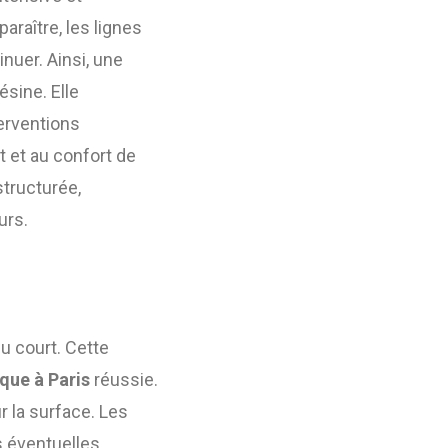
araître, les lignes
nuer. Ainsi, une
sine. Elle
terventions
t et au confort de
structurée,
urs.
du court. Cette
que à Paris
réussie.
r la surface. Les
s éventuelles