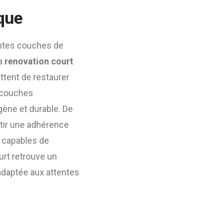
ique
entes couches de
la
renovation court
ttent de restaurer
s couches
ène et durable. De
tir une adhérence
s capables de
urt retrouve un
adaptée aux attentes