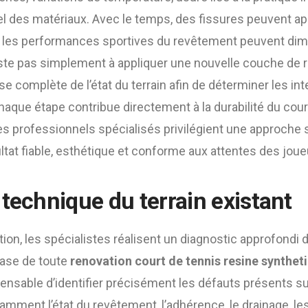
el des matériaux. Avec le temps, des fissures peuvent app
t les performances sportives du revêtement peuvent dimi
ste pas simplement à appliquer une nouvelle couche de ré
e complète de l’état du terrain afin de déterminer les in
haque étape contribue directement à la durabilité du cour
les professionnels spécialisés privilégient une approche 
ltat fiable, esthétique et conforme aux attentes des joue
 technique du terrain existant
tion, les spécialistes réalisent un diagnostic approfondi 
base de toute
renovation court de tennis resine syntheti
ispensable d’identifier précisément les défauts présents su
tamment l’état du revêtement, l’adhérence, le drainage, le