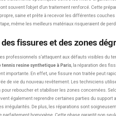
ont souvent l’objet d’un traitement renforcé. Cette prép
ropre, saine et prête à recevoir les différentes couches 
 étape, même les meilleurs matériaux risqueraient de perdr
 des fissures et des zones dég
les professionnels s’attaquent aux défauts visibles du ter
 tennis resine synthetique à Paris
, la réparation des fi
nt importante. En effet, une fissure non traitée peut rap
ée de vie du nouveau revêtement. Les techniciens utilis
 pour reboucher et stabiliser les zones concernées. Sel
uvent également reprendre certaines parties du support a
s irrégularités. De plus, les réparations sont soigneuse
ce parfaitement homogène. Cette phase garantit non seu