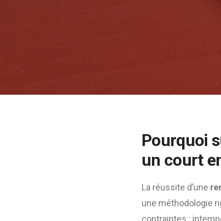
Pourquoi s
un court e
La réussite d’une
re
une méthodologie ri
contraintes : intempé